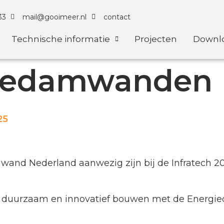
33
mail@gooimeer.nl
contact
Technische informatie
Projecten
Downl
iedamwanden
25
 Nederland aanwezig zijn bij de Infratech 2025 v
r duurzaam en innovatief bouwen met de Energ