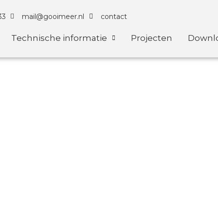
33
mail@gooimeer.nl
contact
Technische informatie
Projecten
Downl
wanden